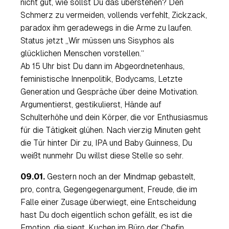
nicht gut, wie sollst Du das überstehen? Den
Schmerz zu vermeiden, vollends verfehlt, Zickzack,
paradox ihm geradewegs in die Arme zu laufen.
Status jetzt „
Wir müssen uns Sisyphos als
glücklichen Menschen vorstellen
.“
Ab 15 Uhr bist Du dann im Abgeordnetenhaus,
feministische Innenpolitik, Bodycams, Letzte
Generation und Gespräche über deine Motivation.
Argumentierst, gestikulierst, Hände auf
Schulterhöhe und dein Körper, die vor Enthusiasmus
für die Tätigkeit glühen. Nach vierzig Minuten geht
die Tür hinter Dir zu, IPA und Baby Guinness, Du
weißt nunmehr Du willst diese Stelle so sehr.
09.01.
Gestern noch an der Mindmap gebastelt,
pro, contra, Gegengegenargument, Freude, die im
Falle einer Zusage überwiegt, eine Entscheidung
hast Du doch eigentlich schon gefällt, es ist die
Emotion, die siegt. Kuchen im Büro der Chefin,